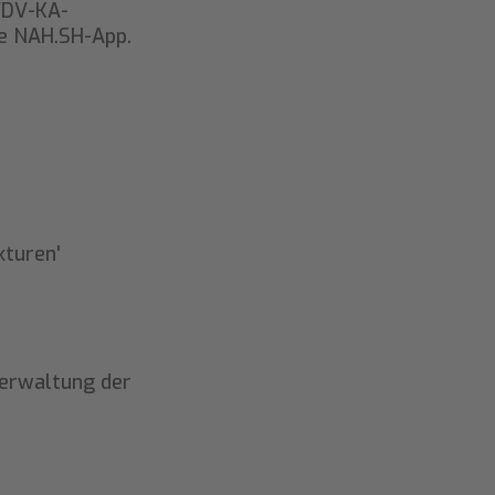
 VDV-KA-
ie NAH.SH-App.
kturen'
Verwaltung der