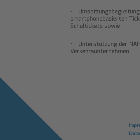
• Umsetzungsbegleitung u
smartphonebasierten Tick
Schultickets sowie
• Unterstützung der NAH.
Verkehrsunternehmen
Navi
Impr
über
Date