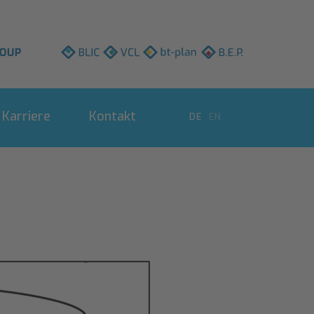
BLIC
VCL
bt-
B.E.P.
plan
Karriere
Kontakt
DE
EN