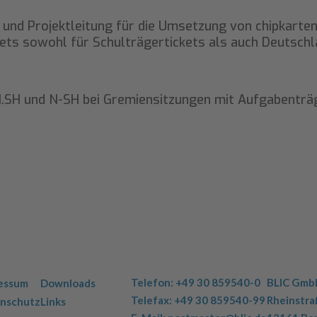
nd Projektleitung für die Umsetzung von chipkarten
ets sowohl für Schulträgertickets als auch Deutschl
SH und N-SH bei Gremiensitzungen mit Aufgabenträ
gation
Navigation
Telefon: +49 30 859540-0
BLIC Gmb
essum
Downloads
springen
überspringen
Telefax: +49 30 859540-99
Rheinstra
nschutz
Links