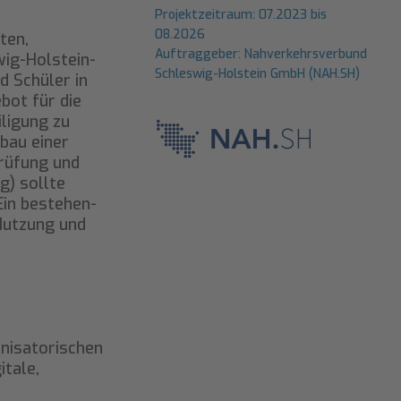
Projektzeitraum: 07.2023 bis
08.2026
ten,
Auftraggeber: Nahverkehrsverbund
ig-Holstein-
Schleswig-Holstein GmbH (NAH.SH)
d Schüler in
bot für die
iligung zu
bau einer
prüfung und
g) sollte
Ein bestehen-
 Nutzung und
nisatorischen
itale,