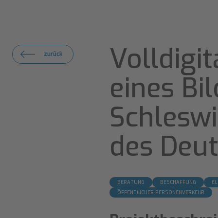
Volldigi
zurück
eines Bi
Schleswi
des Deut
BERATUNG
BESCHAFFUNG
EL
ÖFFENTLICHER PERSONENVERKEHR