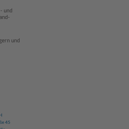
- und
and-
gern und
H
ße 45