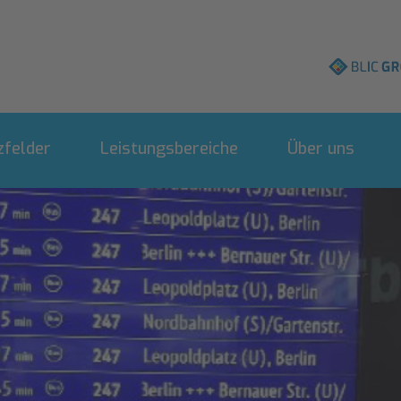
BLIC
Group
Navigation
überspringen
felder
Leistungsbereiche
Über uns