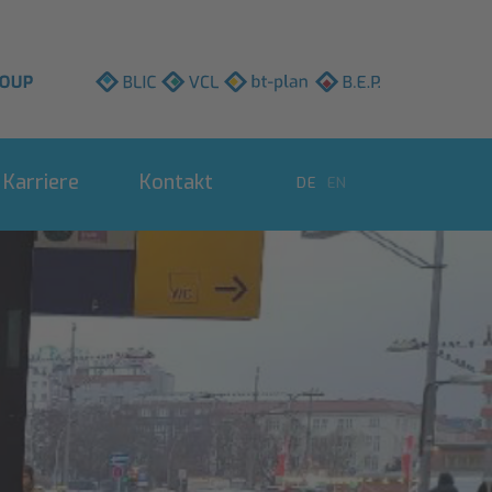
BLIC
VCL
bt-
B.E.P.
plan
Karriere
Kontakt
DE
EN