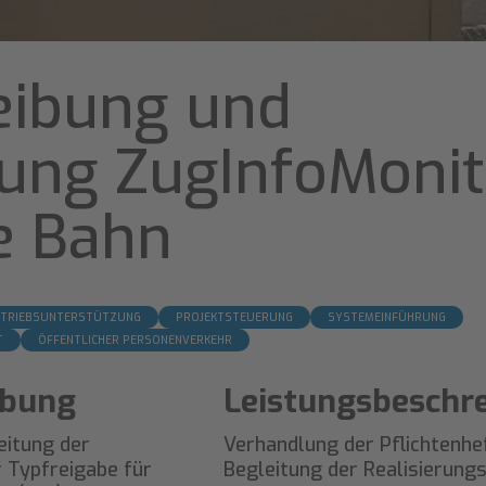
eibung und
rung ZugInfoMonit
e Bahn
ETRIEBSUNTERSTÜTZUNG
PROJEKTSTEUERUNG
SYSTEMEINFÜHRUNG
T
ÖFFENTLICHER PERSONENVERKEHR
ibung
Leistungsbeschr
eitung der
Verhandlung der Pflichtenhe
r Typfreigabe für
Begleitung der Realisierungs