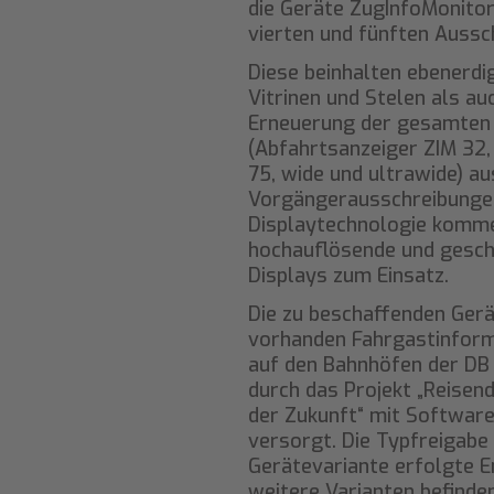
die Geräte ZugInfoMonitor
vierten und fünften Aussc
Diese beinhalten ebenerdi
Vitrinen und Stelen als au
Erneuerung der gesamten
(Abfahrtsanzeiger ZIM 32,
75, wide und ultrawide) au
Vorgängerausschreibungen
Displaytechnologie komm
hochauflösende und gesch
Displays zum Einsatz.
Die zu beschaffenden Gerä
vorhanden Fahrgastinfor
auf den Bahnhöfen der DB
durch das Projekt „Reisen
der Zukunft“ mit Software
versorgt. Die Typfreigabe 
Gerätevariante erfolgte E
weitere Varianten befinden