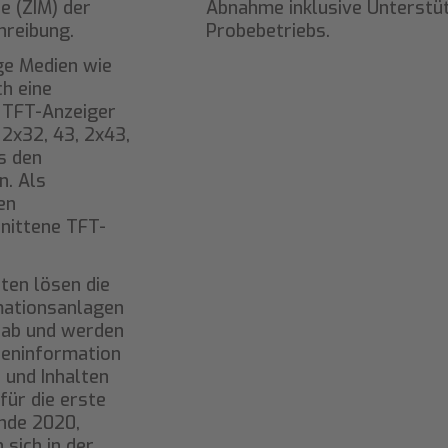
e (ZIM) der
Abnahme inklusive Unterstü
hreibung.
Probebetriebs.
ge Medien wie
ch eine
 TFT-Anzeiger
 2x32, 43, 2x43,
s den
. Als
en
nittene TFT-
ten lösen die
mationsanlagen
 ab und werden
deninformation
 und Inhalten
für die erste
nde 2020,
 sich in der