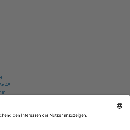
H
ße 45
lin