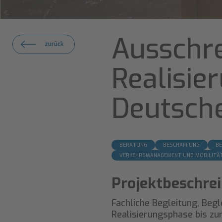
Ausschr
zurück
Realisie
Deutsch
BERATUNG
BESCHAFFUNG
B
VERKEHRSMANAGEMENT UND MOBILITÄ
Projektbeschre
Fachliche Begleitung, Begl
Realisierungsphase bis zu